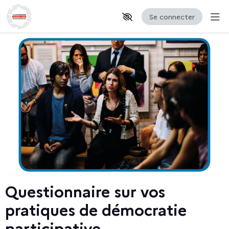
Se connecter
Aff
Aller au contenu principal
Paramètres d'accessibilité
Questionnaire sur vos
pratiques de démocratie
participative